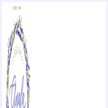
Ir
al
contenido