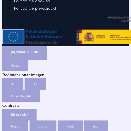
Política de cookies
Política de privacidad
Cerrar
Redimensionar imagen
A-
A+
Fuente Legible
Contraste
Elegir Color
Negro
Blanco
Verde
Azul