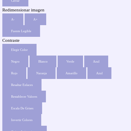
Cerrar
Redimensionar imagen
A-
A+
Fuente Legible
Contraste
Elegir Color
Negro
Blanco
Verde
Azul
Rojo
Naranja
Amarillo
Azul
Resaltar Enlaces
Restablecer Valores
Escala De Grises
Invertir Colores