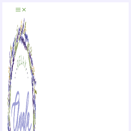
Ir
al
contenido