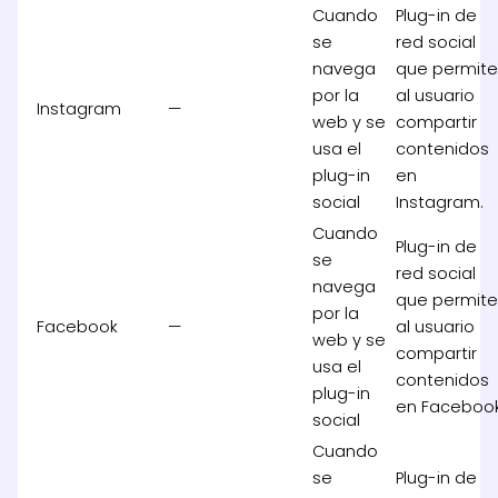
Cuando
Plug-in de
se
red social
navega
que permit
por la
al usuario
Instagram
—
web y se
compartir
usa el
contenidos
plug-in
en
social
Instagram.
Cuando
Plug-in de
se
red social
navega
que permit
por la
Facebook
—
al usuario
web y se
compartir
usa el
contenidos
plug-in
en Facebook
social
Cuando
se
Plug-in de