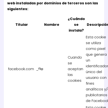
web instaladas por dominios de terceros son las
siguientes:
¿Cuándo
Titular
Nombre
se
Descripció
instala?
Esta cookie
se utiliza
como pixel
que genera
Cuando
un
se
identificado
facebook.com
aceptan
_fbp
único del
las
usuario con
cookies
fines
analíticos y
publicitarios
de Faceboo
Esta cookie