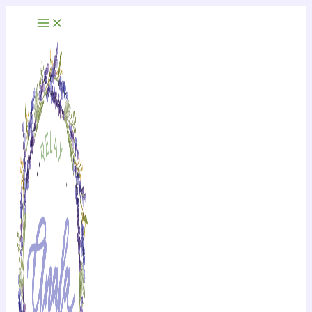
Ir
al
contenido