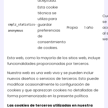
aceptada.
Esta cookie
técnica se
Cu
utiliza para
se
guardar
cmplz_statistics-
Propia
1 año
ac
preferencias
anonymous
al 
de
we
consentimiento
de cookies.
Esta web, como la mayoría de los sitios web, incluye
funcionalidades proporcionadas por terceros.
Nuestra web es una web viva y se pueden incluir
nuevos diseños o servicios de terceros. Esto puede
modificar ocasionalmente la configuración de
cookies y que aparezcan cookies no detalladas de
forma pormenorizada en la presente política.
Las cookies de terceros utilizadas en nuestra