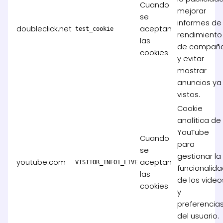
Cuando
mejorar
se
informes de
doubleclick.net
aceptan
test_cookie
rendimiento
las
de campañ
cookies
y evitar
mostrar
anuncios ya
vistos.
Cookie
analítica de
YouTube
Cuando
para
se
gestionar la
youtube.com
aceptan
VISITOR_INFO1_LIVE
funcionalid
las
de los video
cookies
y
preferencia
del usuario.