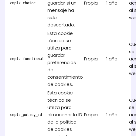
guardar si un
Propia
1 año
ac
cmplz_choice
mensaje ha
al 
sido
we
descartado.
Esta cookie
técnica se
Cu
utiliza para
se
guardar
Propia
1 año
ac
cmplz_functional
preferencias
al 
de
we
consentimiento
de cookies.
Esta cookie
técnica se
Cu
utiliza para
se
almacenar la ID
Propia
1 año
ac
cmplz_policy_id
de la política
al 
de cookies
we